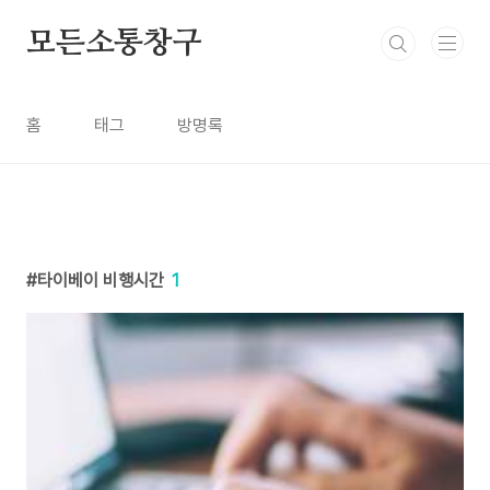
본문 바로가기
모든소통창구
홈
태그
방명록
타이베이 비행시간
1