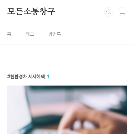
본문 바로가기
모든소통창구
홈
태그
방명록
친환경차 세제혜택
1