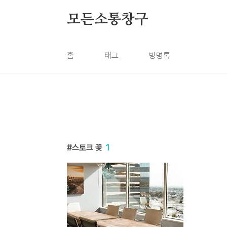
본문 바로가기
모든소통창구
홈
태그
방명록
스토크 꽃
1