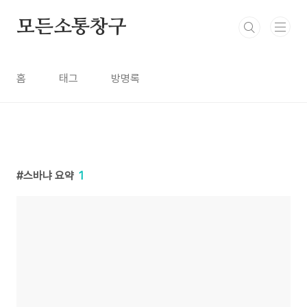
본문 바로가기
모든소통창구
홈
태그
방명록
스바냐 요약
1