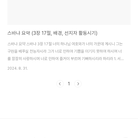
스바냐 요약 (3장 17절, 배경, 선지자 활동시기)
스바냐 요약 스바냐 3장 17절 너의 하나님 여호와가 너의 가운데 계시니 그는
구원을 베푸실 전능자시라 그가 너로 인하여 기쁨을 이기지 못하여 하시며 너
를 잠잠히 사랑하시며 너로 인하여 즐거이 부르며 기뻐하시리라 하리라 1. 서
론: 스바냐의 배경 (1:1)스바냐서는 유다 왕 요시야 시대에 활동한 선지자 스바
2024. 8. 31.
냐의 예언을 담고 있습니다. 스바냐는 히스기야 왕의 후손으로, 그의 예언은 주
로 유다의 부패와 심판에 대한 경고로 구성되어 있습니다. 이 서신은 하나님께
1
서 유다와 주변 민족에 대해 내리실 심판을 예고합니다. 2. 심판의 날 (1:2-3)
하나님은 모든 것을 멸망시키겠다고 선언하십니다. 이는 지구와 인간, 짐승, 공
중의 새, 바다의 물고기까지 포함됩니다. 하나님은 이 세상의 모든 악을 심판하
실 것이며, 이..