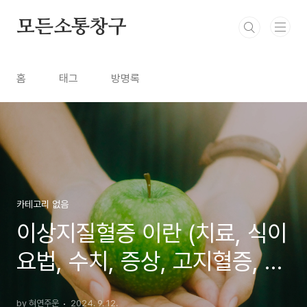
본문 바로가기
모든소통창구
홈
태그
방명록
카테고리 없음
이상지질혈증 이란 (치료, 식이
요법, 수치, 증상, 고지혈증, 검
사)
by 혀연주운
2024. 9. 12.